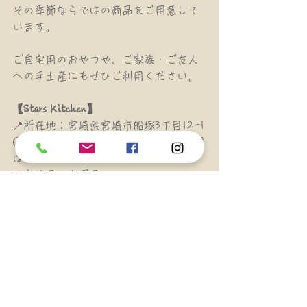
その季節ならではの商品をご用意して
います。
ご自宅用のおやつや、ご家族・ご友人
への手土産にもぜひご利用ください。
【Stars Kitchen】
📍所在地：宮崎県宮崎市船塚3丁目12-1
🕙営業時間：10:00～21:00（土・日曜日
は19:00まで）
🎌定休日：水曜日
📞TEL：0985-25-6232
季節ごとのスイーツとともに、皆さま
のご来店を心よりお待ちしておりま
す。
手作り
シフォンケーキ
宮崎市
Stars Kitchen
宮崎県
ババロア
手作りのケーキ屋さん