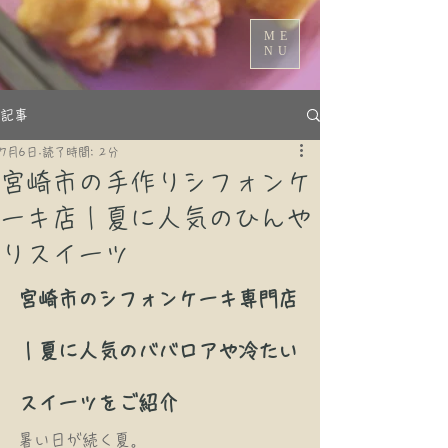
ME
NU
記事
7月6日
読了時間: 2分
宮崎市の手作りシフォンケ
ーキ店｜夏に人気のひんや
りスイーツ
宮崎市のシフォンケーキ専門店
｜夏に人気のババロアや冷たい
スイーツをご紹介
暑い日が続く夏。