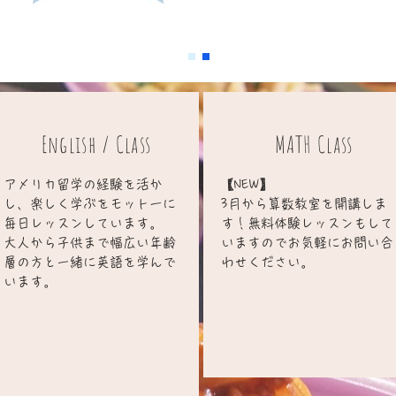
English / Class
MATH Class
アメリカ留学の経験を活か
【NEW】
し、楽しく学ぶをモットーに
3月から算数教室を開講しま
毎日レッスンしています。
す！無料体験レッスンもして
​大人から子供まで幅広い年齢
いますのでお気軽にお問い合
層の方と一緒に英語を学んで
わせください。
います。​