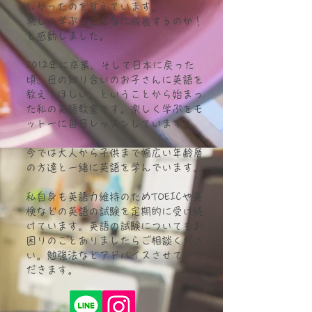
しかったのを覚えています。
楽しく学ぶとこんなに成長するのか！
と感動しました。
2012年に卒業、そして日本に戻った
頃、母の知り合いのお子さんに英語を
教えてほしい。ということから始まっ
た私の英語教室です。楽しく学ぶをモ
ットーに毎日レッスンしています。
今では大人から子供まで幅広い年齢層
の方達と一緒に英語を学んでいます。
私自身も英語力維持のためTOEICや英
検などの英語の試験を定期的に受け続
けています。英語の試験についてもお
困りのことありましたらご相談くださ
い。勉強法などアドバイスさせていた
だきます。