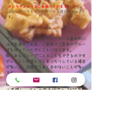
​
オンラインレッスンも承っています。
上記以外にテキスト代がかかる場合がありま
す。
グループレッスン、ペアレッスンは基本的に
はお友達やご兄弟、ご家族でご自身のグルー
プを作っていただくことになります。
既にあるグループに入ることもできるのです
がレッスンが進んでしまったりしている場合
が多い上、日程がうまく合わないことが多い
です。
英語のレッスンもお料理教室同様、入会金等
はいただいていません。
＜英語レッスンの空き状況＞
2025
年
10
月現在
火曜日
16時〜17時
木曜日15時〜16時・20時〜21時
日曜日15時〜16時
◉大人のグループレッスン
受講生
募集！