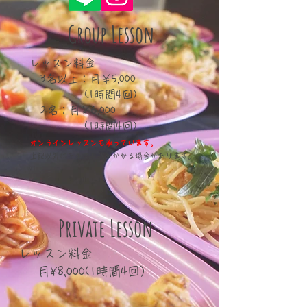
Group Lesson
レッスン料金
3名以上：月￥5,000
(1時間4回)
2名：月￥6,000
(1時間4回)
オンラインレッスンも承っています。
​上記以外にテキスト代がかかる場合があります。
Private Lesson
レッスン料金
月¥8,000(1時間4回）