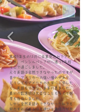
ME
NU
高校3年生の12月に卒業見込みでアメ
リカ、ペンシルバニア州に渡り5年程
そこで過ごしました。
元々英語は全然できなかったのですが
昔からアメリカへの強い憧れがあり、
どうしてもアメリカの大学に入学した
く、英語もできないまま行きました。
最初の数週間は大変なことも多くて何
度も後悔しました。
しかし全然英語のできなかった私でも
努力すればするほど伸びる英語力が楽