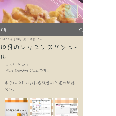
ME
NU
記事
2023年9月25日
読了時間: 2分
10月のレッスンスケジュー
ル
こんにちは！
Stars Cooking Classです。
本日は10月のお料理教室の予定の配信
です。