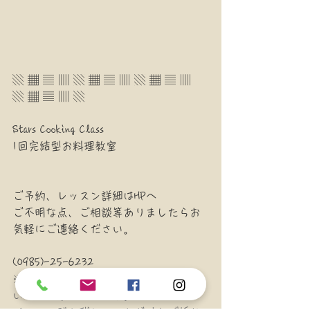
▧ ▦ ▤ ▥ ▧ ▦ ▤ ▥ ▧ ▦ ▤ ▥ 
▧ ▦ ▤ ▥ ▧
Stars Cooking Class
1回完結型お料理教室
ご予約、レッスン詳細はHPへ
ご不明な点、ご相談等ありましたらお
気軽にご連絡ください。
(0985)-25-6232
※お電話は接客中やレッスン中取れな
いことが多々あります。