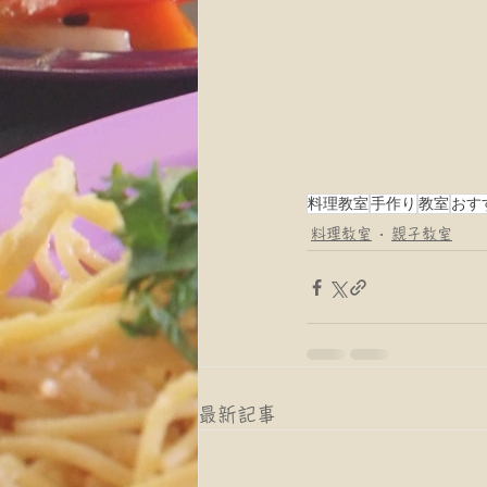
料理教室
手作り
教室
おす
料理教室
親子教室
最新記事