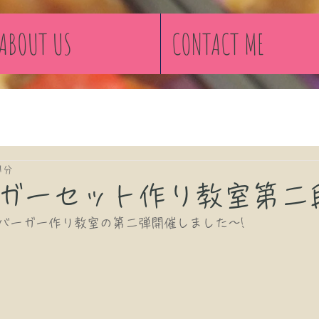
ABOUT US
CONTACT ME
1分
ガーセット作り教室第二
バーガー作り教室の第二弾開催しました〜!